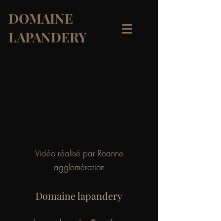
DOMAINE
LAPANDERY
Vidéo réalisé par Roanne
agglomération
Domaine lapandery